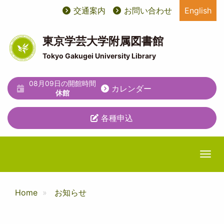
メ
交通案内
お問い合わせ
English
User
ユ
イ
ン
account
ー
コ
東京学芸大学附属図書館
ン
menu
テ
Tokyo Gakugei University Library
テ
ィ
ン
ツ
08月09日の開館時間
リ
カレンダー
に
休館
テ
移
動
各種申込
ィ
メ
ニ
Togg
ュ
ー
Home
お知らせ