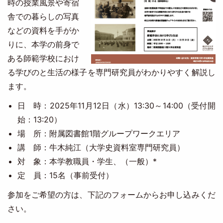
時の授業風景や寄宿
舎での暮らしの写真
などの資料を手がか
りに、本学の前身で
ある師範学校におけ
る学びのと生活の様子を専門研究員がわかりやすく解説し
ます。
日 時：2025年11月12日（水）13:30～14:00（受付開
始：13:20）
場 所：附属図書館1階グループワークエリア
講 師：牛木純江（大学史資料室専門研究員）
対 象：本学教職員・学生、（一般）*
定 員：15名（事前受付）
参加をご希望の方は、下記のフォームからお申し込みくだ
さい。