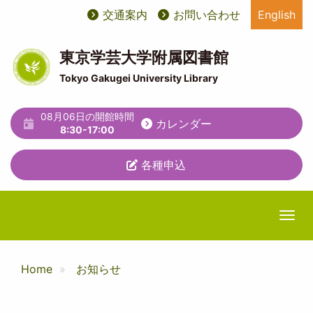
メ
交通案内
お問い合わせ
English
User
ユ
イ
ン
account
ー
コ
東京学芸大学附属図書館
ン
menu
テ
Tokyo Gakugei University Library
テ
ィ
ン
ツ
08月06日の開館時間
リ
カレンダー
に
8:30-17:00
テ
移
動
各種申込
ィ
メ
ニ
Togg
ュ
ー
Home
お知らせ