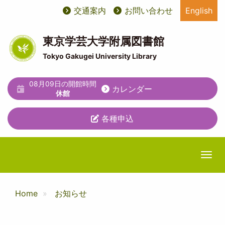
メ
交通案内
お問い合わせ
English
User
ユ
イ
ン
account
ー
コ
東京学芸大学附属図書館
ン
menu
テ
Tokyo Gakugei University Library
テ
ィ
ン
ツ
08月09日の開館時間
リ
カレンダー
に
休館
テ
移
動
各種申込
ィ
メ
ニ
Togg
ュ
ー
Home
お知らせ