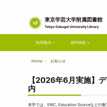
メ
イ
ン
コ
東京学芸大学附属図書館
ン
Tokyo Gakugei University Library
テ
ン
ツ
Main
利用案内
資料検索
に
navigation
移
動
Home
お知らせ
【2026年6月実施】
内
本学では、ERIC, Education Sourc