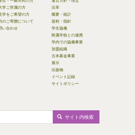
業生・一般市民の方
運営方針・理念
大学ご所属の方
沿革
見学をご希望の方
概要・統計
料のご寄贈について
規程・指針
問い合わせ
学生協働
附属学校との連携
学内での協働事業
加盟組織
古本募金事業
展示
出版物
イベント記録
サイトポリシー
サイト内検索