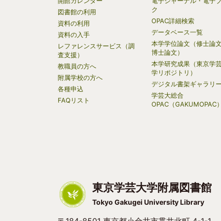
開館カレンダー
電子ジャーナル・電子
ク
navigation
図書館の利用
OPAC詳細検索
資料の利用
データベース一覧
資料の入手
本学学位論文（修士論
レファレンスサービス（調
博士論文）
査支援）
本学研究成果（東京学
教職員の方へ
学リポジトリ）
附属学校の方へ
デジタル書架ギャラリ
各種申込
学芸大総合
FAQリスト
OPAC（GAKUMOPAC
東京学芸大学附属図書館
Tokyo Gakugei University Library