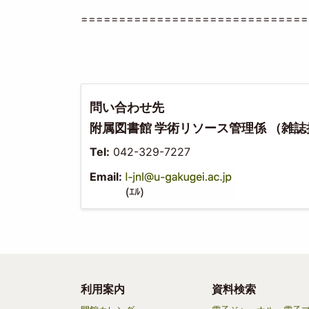
==============================
問い合わせ先
附属図書館 学術リソース管理係 （雑
Tel:
042-329-7227
Email:
利用案内
資料検索
Main