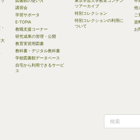
ブッ
図書館の使い方
東京学芸大学教育コンテン
卒
ツアーカイブ
講習会
他
特別コレクション
学習サポータ
ご
特別コレクションの利用に
E-TOPIA
資
ついて
文・
教職支援コーナー
お
研究成果の管理・公開
芸大
教育実習用図書
教科書・デジタル教科書
ー
学校図書館データベース
自宅から利用できるサービ
）
ス
検索