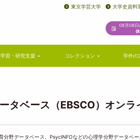
東京学芸大学
大学史資料
User
ユ
account
ー
08月08
menu
テ
ィ
リ
学習・研究支援
コレクション
学外の
テ
ィ
メ
ニ
データベース（EBSCO）オン
ュ
ー
eなどの教育分野データベース、PsycINFOなどの心理学分野データベ