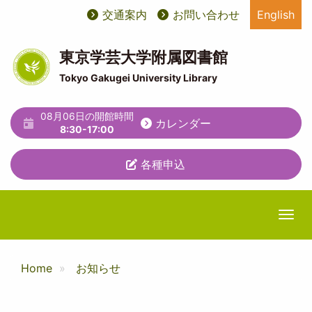
メ
交通案内
お問い合わせ
English
User
ユ
イ
ン
account
ー
コ
東京学芸大学附属図書館
ン
menu
テ
Tokyo Gakugei University Library
テ
ィ
ン
ツ
08月06日の開館時間
リ
カレンダー
に
8:30-17:00
テ
移
動
各種申込
ィ
メ
ニ
Togg
ュ
ー
Home
お知らせ