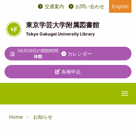
メ
交通案内
お問い合わせ
English
User
ユ
イ
ン
account
ー
コ
東京学芸大学附属図書館
ン
menu
テ
Tokyo Gakugei University Library
テ
ィ
ン
ツ
08月09日の開館時間
リ
カレンダー
に
休館
テ
移
動
各種申込
ィ
メ
ニ
Togg
ュ
ー
Home
お知らせ