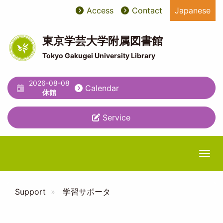
Skip
Access
Contact
Japanese
User
ユ
to
main
account
ー
content
東京学芸大学附属図書館
menu
テ
Tokyo Gakugei University Library
ィ
2026-08-08
リ
Calendar
休館
テ
Service
ィ
メ
ニ
Togg
ュ
ー
Support
学習サポータ